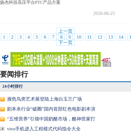
扬杰科技高压平台PTC产品方案
2026-06-25
上一页
1
2
3
4
5
6
7
8
9
10
11
12
13
14
下一页
要闻排行
24小时排行
濒危鸟类艺术展登陆上海白玉兰广场
1
剧本杀行业“破圈”国内首部红色电影剧本演
2
“五维营养”引领中国奶酪市场，酪神世家打
3
vivo手机进入工程模式代码指令大全
4