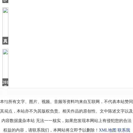
发
不
能
买
灰
色，
难
真
看
正
的
国
产
豪
车！
气
2019
场
卖
车
最
本站所有文字、图片、视频、音频等资料均来自互联网，不代表本站赞同
多
的
其观点，本站亦不为其版权负责。相关作品的原创性、文中陈述文字以及
自
内容数据庞杂本站 无法一一核实，如果您发现本网站上有侵犯您的合法
权益的内容，请联系我们，本网站将立即予以删除！
XML地图
联系我