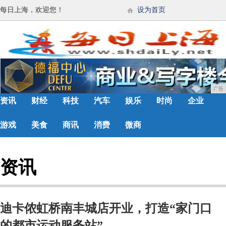
每日上海，欢迎您！
设为首页
广告
资讯
财经
科技
汽车
娱乐
时尚
企业
游戏
美食
商讯
消费
微商
资讯
迪卡侬虹桥南丰城店开业，打造“家门口
的都市运动服务站”