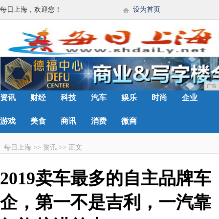
每日上海，欢迎您！
设为首页
广告
资讯
财经
科技
汽车
娱乐
时尚
企业
游戏
美食
商讯
消费
微商
每日上海
>>
资讯
>>
正文
2019卖车最多的自主品牌车
企，第一不是吉利，一汽靠