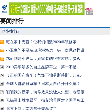
要闻排行
24小时排行
宅在家中无聊？让我们细数2020年装修家
1
小卫生间不要装玻璃淋浴房，头一次见这样设
2
78㎡刚需小户型，她家装的很有质感，参观
3
2019卖车最多的自主品牌车企，第一不是
4
真正的国产豪车！气场不输劳斯莱斯，比A6
5
全球人都爱日系车？日本人自己开什么车？
6
晒晒我的新家，装修效果没让人失望，老婆眼
7
无锡灵山胜境景区、拈花湾景区对全国医务工
8
北方下雪，南方孩子羡慕哭了！
9