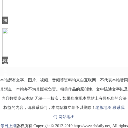
不
要
装
玻
78
璃
㎡
淋
刚
需
小
户
型，
她
2019
卖
车
最
本站所有文字、图片、视频、音频等资料均来自互联网，不代表本站赞同
多
的
其观点，本站亦不为其版权负责。相关作品的原创性、文中陈述文字以及
自
内容数据庞杂本站 无法一一核实，如果您发现本网站上有侵犯您的合法
权益的内容，请联系我们，本网站将立即予以删除！
老版地图
联系我
们
网站地图
每日上海
版权所有 Copyright © 2012-2019 http://www.shdaily.net, All rights