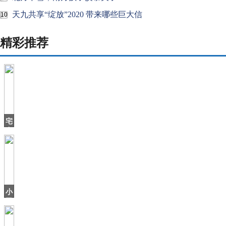
天九共享“绽放”2020 带来哪些巨大信
10
精彩推荐
宅
在
家
中
无
聊？
让
我
小
们
卫
生
间