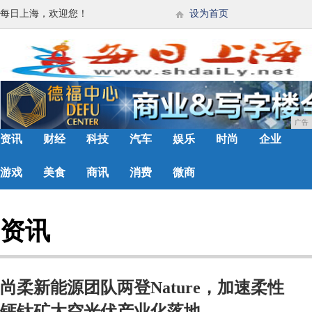
每日上海，欢迎您！
设为首页
广告
资讯
财经
科技
汽车
娱乐
时尚
企业
游戏
美食
商讯
消费
微商
资讯
尚柔新能源团队两登Nature，加速柔性
钙钛矿太空光伏产业化落地