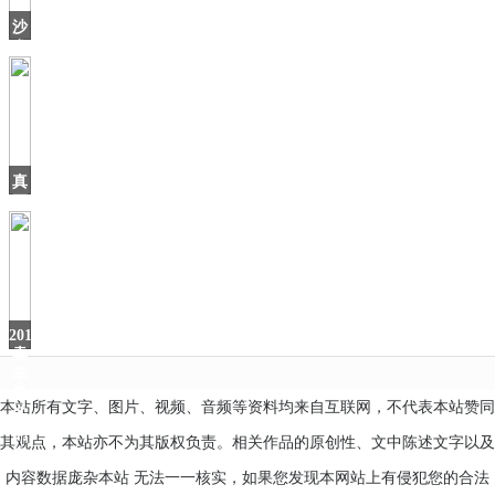
沙
发
不
能
买
灰
色，
难
真
看
正
的
国
产
豪
车！
气
2019
场
卖
车
最
本站所有文字、图片、视频、音频等资料均来自互联网，不代表本站赞同
多
的
其观点，本站亦不为其版权负责。相关作品的原创性、文中陈述文字以及
自
内容数据庞杂本站 无法一一核实，如果您发现本网站上有侵犯您的合法