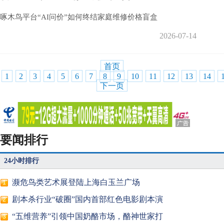
啄木鸟平台“AI问价”如何终结家庭维修价格盲盒
2026-07-14
首页
1
2
3
4
5
6
7
8
9
10
11
12
13
14
下一页
要闻排行
24小时排行
濒危鸟类艺术展登陆上海白玉兰广场
1
剧本杀行业“破圈”国内首部红色电影剧本演
2
“五维营养”引领中国奶酪市场，酪神世家打
3