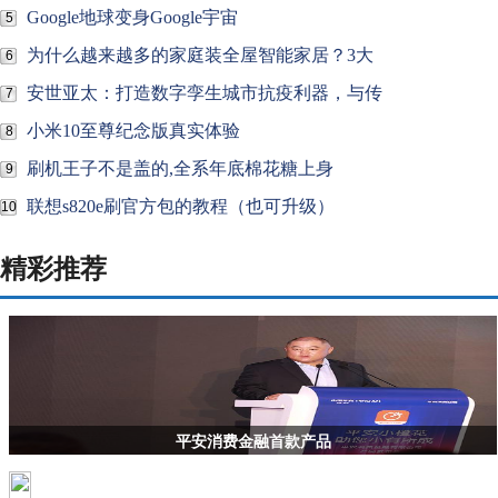
Google地球变身Google宇宙
5
为什么越来越多的家庭装全屋智能家居？3大
6
安世亚太：打造数字孪生城市抗疫利器，与传
7
小米10至尊纪念版真实体验
8
刷机王子不是盖的,全系年底棉花糖上身
9
联想s820e刷官方包的教程（也可升级）
10
精彩推荐
平安消费金融首款产品