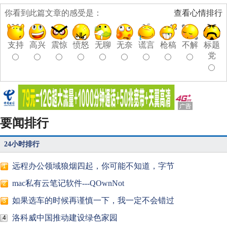
你看到此篇文章的感受是：
查看心情排行
支持
高兴
震惊
愤怒
无聊
无奈
谎言
枪稿
不解
标题
党
要闻排行
24小时排行
远程办公领域狼烟四起，你可能不知道，字节
1
mac私有云笔记软件---QOwnNot
2
如果选车的时候再谨慎一下，我一定不会错过
3
洛科威中国推动建设绿色家园
4