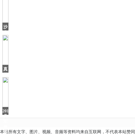
沙
发
不
能
买
灰
色，
难
真
看
正
的
国
产
豪
车！
气
2019
场
卖
车
最
本站所有文字、图片、视频、音频等资料均来自互联网，不代表本站赞同
多