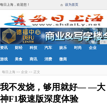
每日上海，欢迎您！
设为首页
广告
资讯
财经
科技
汽车
娱乐
时尚
企业
游戏
美食
商讯
消费
微商
每日上海
>>
企业
>>
正文
我不发烧，够用就好— —大
神F1极速版深度体验