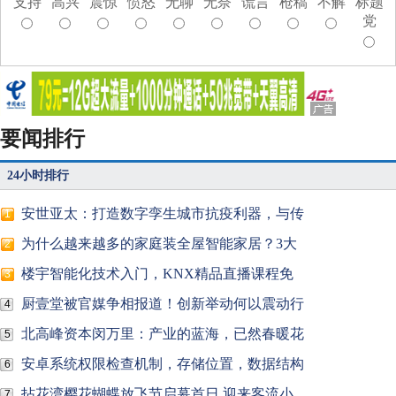
支持
高兴
震惊
愤怒
无聊
无奈
谎言
枪稿
不解
标题
党
要闻排行
24小时排行
安世亚太：打造数字孪生城市抗疫利器，与传
1
为什么越来越多的家庭装全屋智能家居？3大
2
楼宇智能化技术入门，KNX精品直播课程免
3
厨壹堂被官媒争相报道！创新举动何以震动行
4
北高峰资本闵万里：产业的蓝海，已然春暖花
5
安卓系统权限检查机制，存储位置，数据结构
6
拈花湾樱花蝴蝶放飞节启幕首日 迎来客流小
7