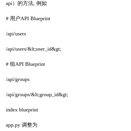
api）的方法, 例如
# 用户API Blueprint
/api/users
/api/users/&lt;user_id&gt;
# 组API Blueprint
/api/groups
/api/groups/&lt;group_id&gt;
index blueprint
app.py 调整为