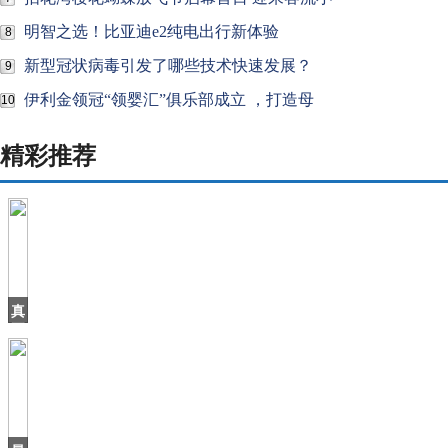
明智之选！比亚迪e2纯电出行新体验
8
新型冠状病毒引发了哪些技术快速发展？
9
伊利金领冠“领婴汇”俱乐部成立 ，打造母
10
精彩推荐
真
正
的
国
产
豪
车！
气