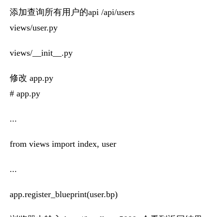
添加查询所有用户的api /api/users
views/user.py
views/__init__.py
修改 app.py
# app.py
...
from views import index, user
...
app.register_blueprint(user.bp)