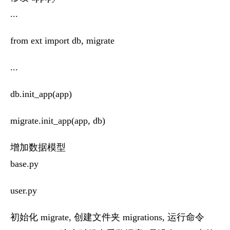
...
from ext import db, migrate
...
db.init_app(app)
migrate.init_app(app, db)
增加数据模型
base.py
user.py
初始化 migrate, 创建文件夹 migrations, 运行命令