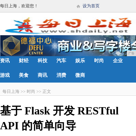
每日上海，欢迎您！
设为首页
广告
资讯
财经
科技
汽车
娱乐
时尚
企业
游戏
美食
商讯
消费
微商
每日上海
>>
时尚
>>
正文
基于 Flask 开发 RESTful
API 的简单向导