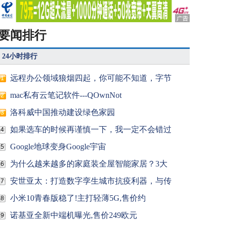
要闻排行
24小时排行
远程办公领域狼烟四起，你可能不知道，字节
1
mac私有云笔记软件---QOwnNot
2
洛科威中国推动建设绿色家园
3
如果选车的时候再谨慎一下，我一定不会错过
4
Google地球变身Google宇宙
5
为什么越来越多的家庭装全屋智能家居？3大
6
安世亚太：打造数字孪生城市抗疫利器，与传
7
小米10青春版稳了!主打轻薄5G,售价约
8
诺基亚全新中端机曝光,售价249欧元
9