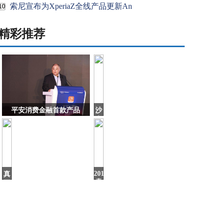
索尼宣布为XperiaZ全线产品更新An
10
精彩推荐
平安消费金融首款产品
沙
发
不
能
买
灰
色，
难
2019
真
看
卖
正
车
的
最
国
多
产
的
豪