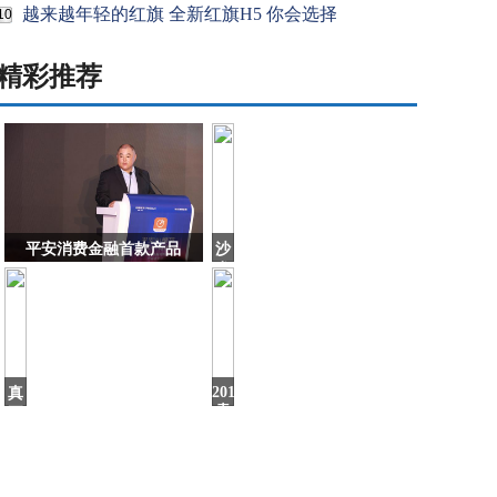
越来越年轻的红旗 全新红旗H5 你会选择
10
精彩推荐
平安消费金融首款产品
沙
发
不
能
买
灰
色，
难
2019
真
看
卖
正
车
的
最
国
多
产
的
豪