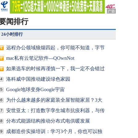
要闻排行
24小时排行
远程办公领域狼烟四起，你可能不知道，字节
1
mac私有云笔记软件---QOwnNot
2
如果选车的时候再谨慎一下，我一定不会错过
3
洛科威中国推动建设绿色家园
4
Google地球变身Google宇宙
5
为什么越来越多的家庭装全屋智能家居？3大
6
安世亚太：打造数字孪生城市抗疫利器，与传
7
分布式能源结构推动分布式电供暖发展
8
成都造价实操培训：学习3个月，你也可以独
9