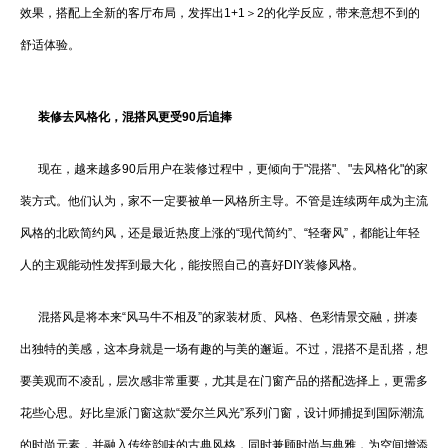
效果，搭配上全新的客厅布局，发挥出1+1＞2的化学反应，带来意想不到的
舒适体验。
装修去风格化，混搭风更受90后追捧
现在，越来越多90后用户在装修过程中，更倾向于"混搭"、"去风格化"的家
装方式。他们认为，家不一定要被单一风格所主导。不管是连续两年成为主流
风格的北欧简约风，还是最近热度上涨的“现代简约”、“轻奢风”，都能让年轻
人的主观能动性发挥到最大化，能按照自己的喜好DIY装修风格。
混搭风是将本来“风马牛不相及”的家装材质、风格、色彩情景交融，拼凑
出独特的美感，这本身就是一场有趣的与美的邂逅。不过，混搭不是乱搭，想
要美观而不凌乱，层次感非常重要，尤其是在门窗产品的搭配选择上，更需多
花些心思。好比皇派门窗这款“爱尔兰风光”系列门窗，设计师捕捉到国际潮流
的时尚元素，并融入传统韵味的古典风格，同时兼顾时尚与典雅，为空间增添