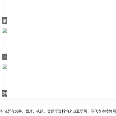
产
豪
车！
气
最
场
近
家
里
WIFI
越
用
78
㎡
刚
需
小
户
型，
她
2019
卖
车
最
本站所有文字、图片、视频、音频等资料均来自互联网，不代表本站赞同
多