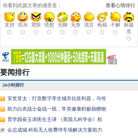
你看到此篇文章的感受是：
查看心情排行
支持
高兴
震惊
愤怒
无聊
无奈
谎言
枪稿
不解
标题
党
要闻排行
24小时排行
安世亚太：打造数字孪生城市抗疫利器，与传
1
助力白衣战士奋战一线，常笑健康积极捐赠物
2
育学园崔玉涛医生主译 《美国儿科学会》权
3
众志成城 科拓无人收费停车场解决方案助力
4