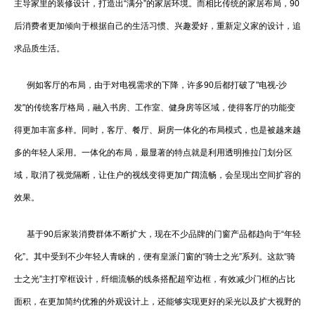
主导家里的装修设计，打造出“满分”的家居环境。而相比传统的家居布局，90
后消费者更加倾向于根据自己的生活习惯、兴趣爱好，重新定义家的设计，追
求品质生活。
例如客厅的布局，由于对电视需求的下降，许多90后都打破了"电视-沙
发"的传统客厅格局，融入书房、工作室、健身房等区域，使得客厅的功能变
得更加丰富多样。同时，客厅、餐厅、厨房一体化的布局模式，也是被越来越
多的年轻人采用。一体化的布局，最显著的特点就是利用透明推拉门划分区
域，取消了视觉隔断，让住户的视线变得更加广阔流畅，会呈现出空间扩容的
效果。
基于90后家装消费群体不断扩大，现在不少品牌的门窗产品都趋向于“年轻
化”。其中受到不少年轻人青睐的，便有皇派门窗的“骑士之光”系列。这款“骑
士之光”主打窄框设计，纤细流畅的线条搭配超窄边框，有效减少门框的占比
面积，在更加简约优雅的外观设计上，还能够实现更好的采光以及扩大视野的