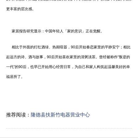
更丰富的层次感。
家居报告研究显示：中国年轻人「家的意识」正在觉醒。
相比于外面的灯红酒绿、热闹喧嚣，90后开始眷恋家里的平静安宁；相比
起远方的诗、酒与故事，90后开始喜欢家里的清粥淡茶。曾经被称作“叛逆的
一代”的90后，也早已开始用心经营日常，为自己和家人构筑起温馨美好的幸
福居所了。
推荐阅读：
隆德县扶新竹电器营业中心