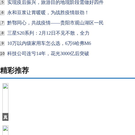
实现疫后振兴，旅游目的地现阶段需做好四件
5
永和豆浆让胃暖暖，为战胜疫情鼓劲！
6
黔鄂同心，共战疫情——贵阳市观山湖区一民
7
三星S20系列：2月12日不见不散，全力
8
10万以内级家用车怎么选，6万6哈弗M6
9
科技公司连亏14年，花光3000亿后突破
10
精彩推荐
真
正
的
国