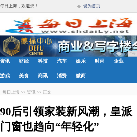
每日上海，欢迎您！
设为首页
广告
资讯
财经
科技
汽车
娱乐
时尚
企业
游戏
美食
商讯
消费
微商
每日上海
>>
资讯
>>
正文
90后引领家装新风潮，皇派
门窗也趋向“年轻化”