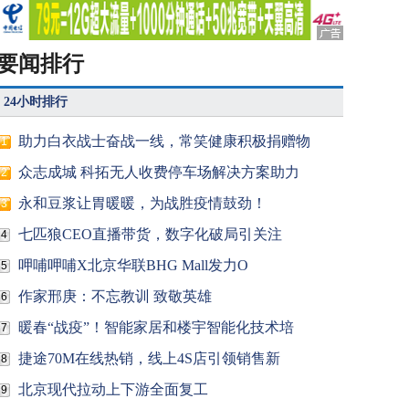
要闻排行
24小时排行
助力白衣战士奋战一线，常笑健康积极捐赠物
1
众志成城 科拓无人收费停车场解决方案助力
2
永和豆浆让胃暖暖，为战胜疫情鼓劲！
3
七匹狼CEO直播带货，数字化破局引关注
4
呷哺呷哺X北京华联BHG Mall发力O
5
作家邢庚：不忘教训 致敬英雄
6
暖春“战疫”！智能家居和楼宇智能化技术培
7
捷途70M在线热销，线上4S店引领销售新
8
北京现代拉动上下游全面复工
9