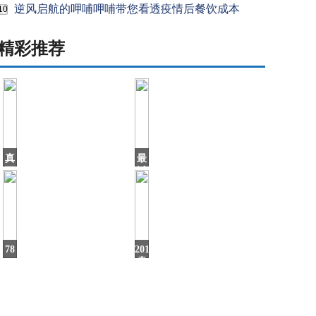
逆风启航的呷哺呷哺带您看透疫情后餐饮成本
10
精彩推荐
真
最
正
近
的
家
国
里
WIFI
产
越
豪
用
车！
气
78
2019
场
㎡
卖
刚
车
需
最
小
多
户
的