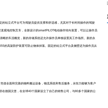
。固定的站立式平台可为驾驶员提供支撑和舒适感，尤其对于长时间操作的驾驶
观地控制叉车，全新设计的smartPILOT电动操作转向装置，可以让操作员
了清晰的车况概览，新的存储系统还允许操作员单独设置其工作场所。新的永
SO 6055的高架防护装置可防止物体掉落。固定的站立式平台及侧壁还为操作员从
。凭借全面和完善的物料搬运设备，物流系统和售后服务，永恒力能够为客户
部在德国汉堡，在全球40个国家设立了自己的销售公司，与80多个国家的公