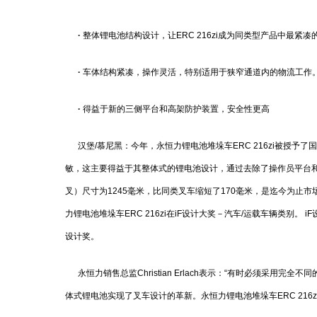
·
整体锂电池结构设计，让ERC 216zi成为同类型产品中最紧凑
·
车体结构紧凑，操作灵活，特别适用于狭窄通道内的物流工作
·
得益于新的三侧平台和高架防护装置，安全性更高
汉堡/慕尼黑：今年，永恒力锂电池堆垛车ERC 216zi被授予了国
敏，这主要得益于其整体式的锂电池设计，通过去除了操作员平台和门
叉）尺寸为1245毫米，比同类叉车缩短了170毫米，是迄今为止
力锂电池堆垛车ERC 216zi在iF设计大奖－汽车/运载车辆类别。
设计奖。
永恒力销售总监Christian Erlach表示：“有时必须采用完全
体式锂电池实现了叉车设计的革新。永恒力锂电池堆垛车ERC 216