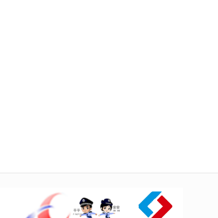
型，
自
她