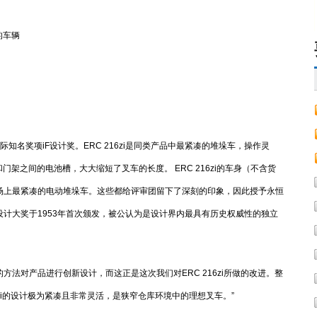
的车辆
。
际知名奖项iF设计奖。ERC 216zi是同类产品中最紧凑的堆垛车，操作灵
架之间的电池槽，大大缩短了叉车的长度。 ERC 216zi的车身（不含货
市场上最紧凑的电动堆垛车。这些都给评审团留下了深刻的印象，因此授予永恒
 iF设计大奖于1953年首次颁发，被公认为是设计界内最具有历史权威性的独立
不同的方法对产品进行创新设计，而这正是这次我们对ERC 216zi所做的改进。整
zi的设计极为紧凑且非常灵活，是狭窄仓库环境中的理想叉车。”