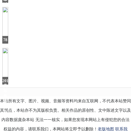
场
近
家
里
WIFI
越
用
78
㎡
刚
需
小
户
型，
她
2019
卖
车
最
本站所有文字、图片、视频、音频等资料均来自互联网，不代表本站赞同
多
的
其观点，本站亦不为其版权负责。相关作品的原创性、文中陈述文字以及
自
内容数据庞杂本站 无法一一核实，如果您发现本网站上有侵犯您的合法
权益的内容，请联系我们，本网站将立即予以删除！
老版地图
联系我