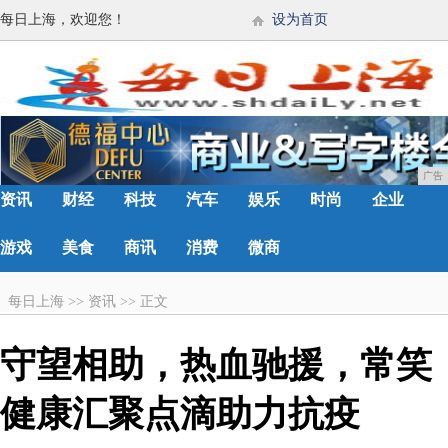
每日上海，欢迎您！
设为首页
广告
资讯
财经
科技
汽车
娱乐
时尚
企业
游戏
美食
商讯
消费
微商
每日上海
>>
资讯
>>
正文
守望相助，热血驰援，常笑
健康汇聚点滴助力抗疫