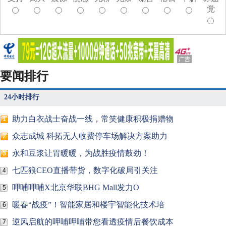
党
要闻排行
24小时排行
助力白衣战士奋战一线，常笑健康积极捐赠物
1
众志成城 科拓无人收费停车场解决方案助力
2
永和豆浆让胃暖暖，为战胜疫情鼓劲！
3
七匹狼CEO直播带货，数字化破局引关注
4
呷哺呷哺X北京华联BHG Mall发力O
5
暖春“战疫”！智能家居和楼宇智能化技术培
6
逆风启航的呷哺呷哺带您看透疫情后餐饮成本
7