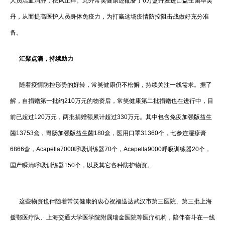
人员活血消肿，祛风止痒。此外常笑健康还配备了6万盒丹麦进口益生菌毕芙
丹，从而提高医护人员身体免疫力，为打赢这场疫情防控阻击战做好充分准
备。
汇聚点滴，持续助力
随着疫情防控形势的好转，常笑健康仍不松懈，持续关注一线需求。据了
解，自捐赠第一批约210万元的物资后，常笑健康第二批捐赠也在进行中，目
前已超过120万元，两批捐赠额累计超过330万元。其中包含免疫加强版益生
菌13753盒，胃肠加强版益生菌180盒，医用口罩31360个，七参连湿疹膏
6866盒，Acapella7000呼吸训练器70个，Acapella9000呼吸训练器20个，
国产瞬清呼吸训练器150个，以及其它各种防护物资。
这些物资也伴随着常笑健康的衷心祝福送达武汉市第三医院、第三批上海
援鄂医疗队、上海交通大学医学院附属瑞金医院等医疗机构，陪伴奋斗在一线