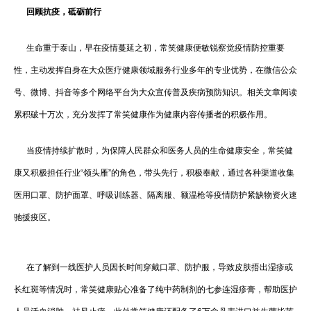
回顾抗疫，砥砺前行
生命重于泰山，早在疫情蔓延之初，常笑健康便敏锐察觉疫情防控重要
性，主动发挥自身在大众医疗健康领域服务行业多年的专业优势，在微信公众
号、微博、抖音等多个网络平台为大众宣传普及疾病预防知识。相关文章阅读
累积破十万次，充分发挥了常笑健康作为健康内容传播者的积极作用。
当疫情持续扩散时，为保障人民群众和医务人员的生命健康安全，常笑健
康又积极担任行业“领头雁”的角色，带头先行，积极奉献，通过各种渠道收集
医用口罩、防护面罩、呼吸训练器、隔离服、额温枪等疫情防护紧缺物资火速
驰援疫区。
在了解到一线医护人员因长时间穿戴口罩、防护服，导致皮肤捂出湿疹或
长红斑等情况时，常笑健康贴心准备了纯中药制剂的七参连湿疹膏，帮助医护