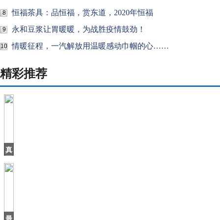
恒福茶具：品恒福，赏东道，2020年恒福
8
永和豆浆让胃暖暖，为战胜疫情鼓劲！
9
情暖征程，一汽解放用温暖感动巾帼的心……
10
精彩推荐
真
正
的
国
产
豪
车！
气
最