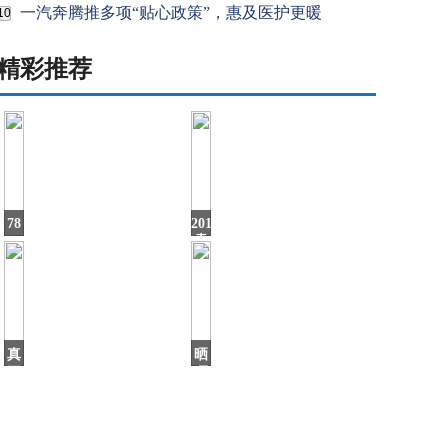
一汽奔腾推多项“贴心政策”，惠及医护更暖
10
精彩推荐
78
2019
㎡
卖
刚
车
需
最
小
多
户
的
型，
自
她
真
晒
正
晒
的
我
国
的
产
新
豪
家，