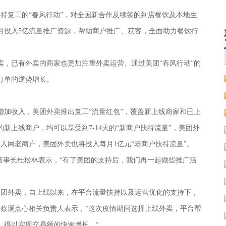
扶持复工的
“春风行动”，对全国新
合作
及续签的到店餐饮及本地生
月投入
5
亿流量推广资源，帮
助商户
推广、获客，全面助力餐饮行
卖，已有外卖的商家也更加注重外卖运营。通过美团
“春风行动”的
订单的逆势增长。
增加收入，美团外卖推出复工
“流量红包”，覆盖新上线商家和已上
新上线商户，均可以享受到7-14天的“新商户扶持流量”，美团外
入网老商户，美团外卖也将投入每月1亿元“老商户扶持流量”。
董事长杜松林
表示
，
“
有了美团的支持后，我们再一起做些推广活
线美团外卖，自上线以来，在平台流量扶持以及运营优化的支持下，
。蔡澜点心相关负责人表示，“这次疫情期间选择上线外卖，平台帮
，得以实现交易额的快速增长。“