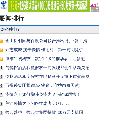
要闻排行
24小时排行
金山科创园与百度公司联合推出“创业复工指
1
众志成城 抗击疫情 佳德丽：第一时间提供
2
臻准生物科技：数字PCR的推动者，让新冠
3
与悦榕酒店和度假村一同发现都会生活新灵感
4
悦榕酒店和度假村在巴哈马开设旗下首家豪华
5
百雀羚集团捐赠2亿物资，守护白衣天使!
6
疫情之下如何增强免疫力？“蒜”你厉害！
7
关注疫情之下的癌症患者，QTC Care
8
拾起善根！拾起卖集团捐款100万元支援国
9