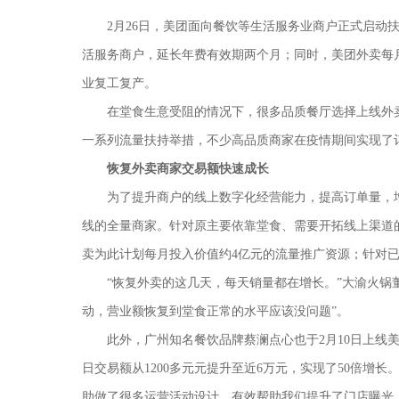
2月26日
，美团面向餐饮等生活服务业商户
正式
启动
活服务商户，延长年费有效期两个月
；同时，美团外卖每
业复工复产。
在堂食生意受阻的情况下，很多品质餐厅选择上线外
一系列流量扶持举措，不少高品质商家在疫情期间实现了
恢复外卖
商家交易额快速成长
为了提升商户的线上数字化经营能力，提高订单量，
线的全量商家。针对原主要依靠堂食、需要开拓线上渠道的
卖为此计划每月投入价值约4亿元的流量推广资源；针对已
“
恢复外卖的这几天，每天销量都在增长。
”
大渝火锅
动，营业额恢复到堂食正常的水平应该没问题
”。
此外，广州知名餐饮品牌蔡澜点心也于
2月10日上
日交易额从12
00
多元元提升至近
6万元，实现了50倍增长
助做了很多运营活动设计，有效帮助我们提升了门店曝光