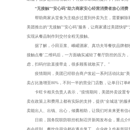
“无接触”“安心码”
助力商家安心经营消费者放心消费
帮助商家从堂食为主稳步过度到外卖为主，需要解除
美团推出的
“无接触”“安心码”服务
，让
商家通过美团快驴
实现从餐品制作到交付全程无接触。
据了解，小田豆浆、
峨嵋酒家
、
真功夫
等餐饮品牌都
接触点餐’二维码后，一方面确实减轻了餐厅防控的压力
虑，扫码付款直接带走，很多顾客就敢买了。”
疫情期间，美团已经联合商户发起一系列活动比如
“
卖占比激增至
80%，不到一半的营业门店数，
让
单日订单
卡旺卡相关负责人表示，
“
疫情期间，美团外卖设置专
卖在政策上和费用上都有实际的支持，提供
“全城送”的
卖能出人、出钱、出心，倾囊相助，让我们对未来更有信
日前，国务院联防联控机制召开新闻发布会，重点介
布会提到，餐饮住宿业都在逐步复工，企业收入也有所回