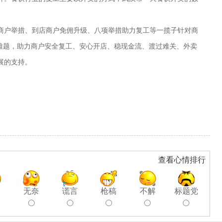
商户举措、到店商户免佣升级、八项举措助力复工等一揽子针对商
难题，
助力商户安
全复工
、
安心开店、稳现金流
、
渡过难关、
外卖
展的支持。
查看心情排行
聊
无奈
谎言
枪稿
不解
标题党