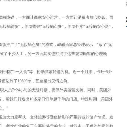
双向障碍，一方面让商家安心运营
，
一方面让消费者放心吃饭。而
“无接触进货”，美团收银“无接触点餐”，美团外卖“无接触安心送”，
纷纷推广了
“无接触点餐”
的模式，
峨嵋酒家总经理
表示，
“
放了
‘无
，省了不少人工，另一方面其实也打消了这些观望顾客的心理顾
美味到家”“一人食”等，协助商家转危为机。近一个月来，卡旺卡
外
峰值达到了
10800单，甚至超出疫情之前。
职人员
7*24小时的无缝对接，提供外卖运营支持。
同时，
美团外
服务，帮我们打造出10多家日订单超千单的门店。特殊时期，美团外
心。
”
绍加大力度帮扶、文体旅游等受疫情影响严重行业的复产情况。发
升。餐饮行业的复工主要以外卖的方式，武汉市一天餐饮外卖的数